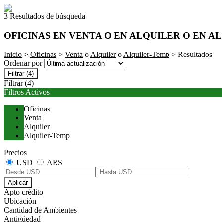
3 Resultados de búsqueda
OFICINAS EN VENTA O EN ALQUILER O EN A
Inicio
>
Oficinas
>
Venta
o
Alquiler
o
Alquiler-Temp
> Resultados
Ordenar por
Filtrar
(4)
Filtrar
(4)
Filtros Activos
Oficinas
Venta
Alquiler
Alquiler-Temp
Precios
USD
ARS
Aplicar
Apto crédito
Ubicación
Cantidad de Ambientes
Antigüedad