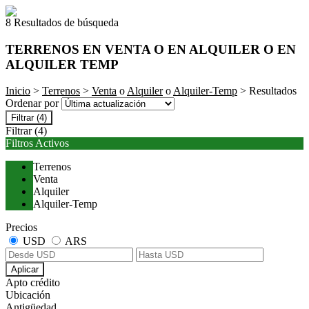
8 Resultados de búsqueda
TERRENOS EN VENTA O EN ALQUILER O EN
ALQUILER TEMP
Inicio
>
Terrenos
>
Venta
o
Alquiler
o
Alquiler-Temp
> Resultados
Ordenar por
Filtrar
(4)
Filtrar
(4)
Filtros Activos
Terrenos
Venta
Alquiler
Alquiler-Temp
Precios
USD
ARS
Aplicar
Apto crédito
Ubicación
Antigüedad